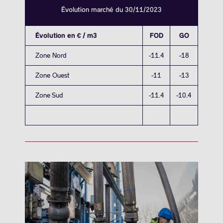
Évolution marché du 30/11/2023
Évolution en € / m3
FOD
GO
Zone Nord
-11.4
-18
Zone Ouest
-11
-13
Zone Sud
-11.4
-10.4