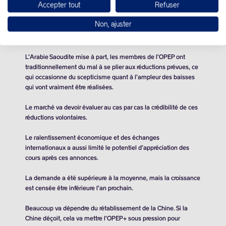
Accepter tout
Refuser
atteignent
900.000 barils
par jour en net.
Non, ajuster
En hausse jusque-là, les cours ont pourtant fléchi après la
communication du cartel.
L’Arabie Saoudite mise à part, les membres de l’OPEP ont
traditionnellement du mal à se plier aux réductions prévues, ce
qui occasionne du scepticisme quant à l’ampleur des baisses
qui vont vraiment être réalisées.
Le marché va devoir évaluer au cas par cas la crédibilité de ces
réductions volontaires.
Le ralentissement économique et des échanges
internationaux a aussi limité le potentiel d’appréciation des
cours après ces annonces.
La demande a été supérieure à la moyenne, mais la croissance
est censée être inférieure l’an prochain.
Beaucoup va dépendre du rétablissement de la Chine. Si la
Chine déçoit, cela va mettre l’OPEP+ sous pression pour