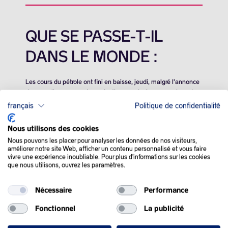
QUE SE PASSE-T-IL
DANS LE MONDE :
Les cours du pétrole ont fini en baisse, jeudi, malgré l’annonce
de nouvelles coupes de production par plusieurs membres de
l’alliance Opep+, accueillie avec circonspection par le marché.
français
Politique de confidentialité
Plusieurs membres de l’Organisation des pays exportateurs de
Nous utilisons des cookies
pétrole (OPEP) et de l’alliance OPEP+ se sont engagés, jeudi,
Nous pouvons les placer pour analyser les données de nos visiteurs,
à des réductions supplémentaires
p
our renforcer la stabilité et
améliorer notre site Web, afficher un contenu personnalisé et vous faire
l’équilibre du marché du pétrole.
vivre une expérience inoubliable. Pour plus d'informations sur les cookies
que nous utilisons, ouvrez les paramètres.
A l’issue d’une réunion ministérielle, l’Arabie Saoudite a
reconduit, jusqu’à fin mars, sa baisse d’un million de barils par
Nécessaire
Performance
jour, en vigueur depuis juillet. La Russie, elle, l’a fait passer de
300.000 (depuis septembre) à 500.000.
Fonctionnel
La publicité
En y ajoutant six autres pays, les nouvelles coupes