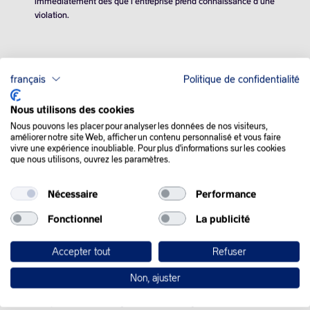
immédiatement dès que l’entreprise prend connaissance d’une
violation.
4. Validité juridique de l’exclusion de
français
Politique de confidentialité
responsabilité
Nous utilisons des cookies
Cette exclusion de responsabilité doit être considérée comme
Nous pouvons les placer pour analyser les données de nos visiteurs,
faisant partie de la présence sur Internet de VARO, à laquelle il
améliorer notre site Web, afficher un contenu personnalisé et vous faire
a été fait référence dans les présentes Informations légales.
vivre une expérience inoubliable. Pour plus d'informations sur les cookies
que nous utilisons, ouvrez les paramètres.
Dans le cas où des parties ou formulations individuelles de ces
Informations légales ne seraient pas ou plus conformes, ou pas
entièrement conformes à la législation en vigueur, les parties
Nécessaire
Performance
restantes de cette exclusion de responsabilité concernant le
contenu et la validité restent valables.
Fonctionnel
La publicité
Accepter tout
Refuser
5. Propriété intellectuelle
Non, ajuster
Les photos, textes, slogans, dessins, images, vidéos, bases de