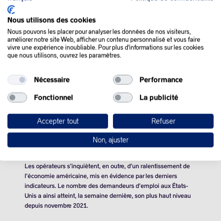
QUE SE PASSE-T-IL
Nous utilisons des cookies
Nous pouvons les placer pour analyser les données de nos visiteurs,
DANS LE MONDE :
améliorer notre site Web, afficher un contenu personnalisé et vous faire
vivre une expérience inoubliable. Pour plus d'informations sur les cookies
que nous utilisons, ouvrez les paramètres.
Les cours du pétrole ont terminé proches de l’équilibre,
vendredi, après avoir atteint leur plus haut niveau depuis près
Nécessaire
Performance
de deux mois, les opérateurs s’interrogeant toujours sur la
Fonctionnel
La publicité
santé de la demande.
On espère que la demande de produits raffinés va être forte
Accepter tout
Refuser
avec l’approche du 4 juillet, fête nationale américaine souvent
marquée par des déplacements, mais cela correspond aussi au
Non, ajuster
pic de la saison aux États-Unis.
Les opérateurs s’inquiètent, en outre, d’un ralentissement de
l’économie américaine, mis en évidence par les derniers
indicateurs. Le nombre des demandeurs d’emploi aux États-
Unis a ainsi atteint, la semaine dernière, son plus haut niveau
depuis novembre 2021.