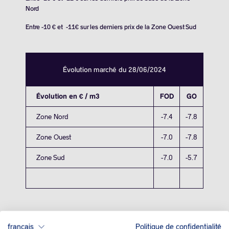
Nord
Entre -10 € et -11€ sur les derniers prix de la Zone Ouest Sud
Évolution marché du 28/06/2024
Évolution en € / m3
FOD
GO
Zone Nord
-7.4
-7.8
Zone Ouest
-7.0
-7.8
Zone Sud
-7.0
-5.7
français
Politique de confidentialité