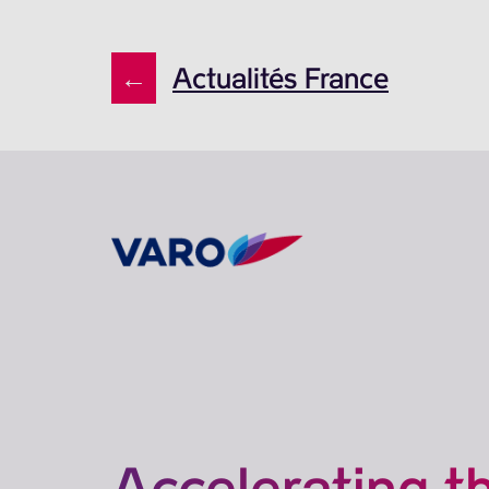
←
Actualités France
Accelerating t