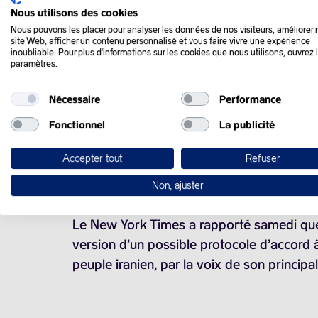
Nous utilisons des cookies
Nous pouvons les placer pour analyser les données de nos visiteurs, améliorer 
site Web, afficher un contenu personnalisé et vous faire vivre une expérience
QUE SE PASSE-T-IL
inoubliable. Pour plus d'informations sur les cookies que nous utilisons, ouvrez 
paramètres.
Nécessaire
Performance
Le baril de pétrole américain est reparti 
durcissement de la position des Etats-Unis
Fonctionnel
La publicité
Accepter tout
Refuser
Le brut avait perdu plus de
11%
la semain
d’Ormuz, goulet d’étranglement de
20%
de
Non, ajuster
Le New York Times a rapporté samedi que 
version d’un possible protocole d’accord à
peuple iranien, par la voix de son princi