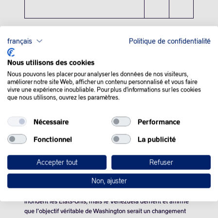
français
Politique de confidentialité
Nous utilisons des cookies
Nous pouvons les placer pour analyser les données de nos visiteurs,
QUE SE PASSE-T-IL
améliorer notre site Web, afficher un contenu personnalisé et vous faire
vivre une expérience inoubliable. Pour plus d'informations sur les cookies
DANS LE MONDE :
que nous utilisons, ouvrez les paramètres.
Nécessaire
Performance
Les cours du pétrole ont avancé lundi dans un marché attentif
aux derniers développements géopolitiques, dont les tensions
Fonctionnel
La publicité
croissantes entre les Etats-Unis et le Venezuela.
Accepter tout
Refuser
Les investisseurs se montrent quelque peu préoccupés par le
fait que les États-Unis pourraient lancer une attaque contre
Non, ajuster
le Venezuela. Le président américain Donald Trump accuse
Caracas d’être derrière le trafic de produits stupéfiants qui
inondent les États-Unis, mais le Venezuela dément et affirme
que l’objectif véritable de Washington serait un changement