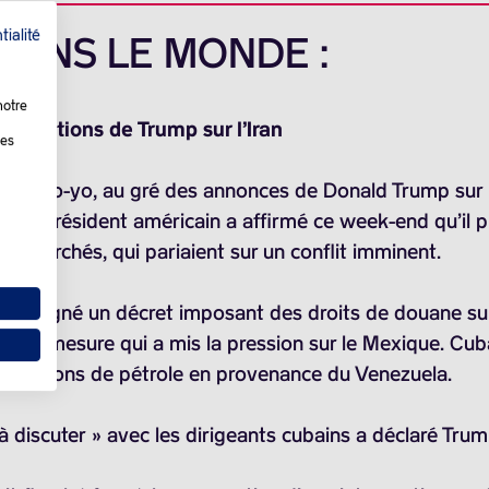
tialité
 DANS LE MONDE :
notre
clarations de Trump sur l’Iran
les
r au yo-yo, au gré des annonces de Donald Trump sur l’I
, le président américain a affirmé ce week-end qu’il pr
 les marchés, qui pariaient sur un conflit imminent.
in a signé un décret imposant des droits de douane su
, une mesure qui a mis la pression sur le Mexique. C
 livraisons de pétrole en provenance du Venezuela.
scuter » avec les dirigeants cubains a déclaré Trump, a