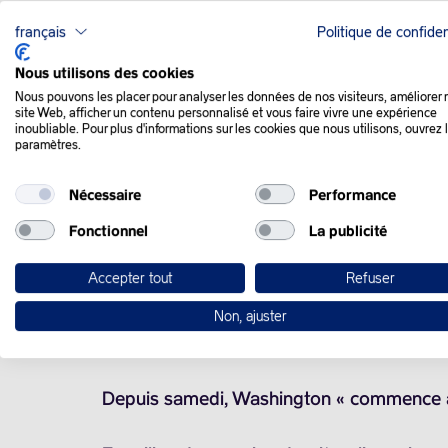
français
Politique de confiden
QUE SE PASSE-T-IL
Nous utilisons des cookies
Nous pouvons les placer pour analyser les données de nos visiteurs, améliorer 
site Web, afficher un contenu personnalisé et vous faire vivre une expérience
Les cours chutent après les nouvelles dé
inoubliable. Pour plus d'informations sur les cookies que nous utilisons, ouvrez 
paramètres.
Les marchés pétroliers continuent de joue
Nécessaire
Performance
menacé Téhéran d’une intervention militaire
déclaration qui a fait dégringoler ce lundi
Fonctionnel
La publicité
Accepter tout
Refuser
La semaine dernière, le président américa
vendent ou fournissent du pétrole à Cuba
Non, ajuster
pétrole après que Trump a interrompu les
Depuis samedi, Washington « commence à di