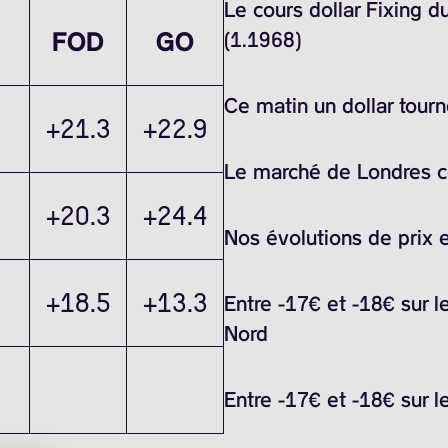
Le cours dollar Fixing 
FOD
GO
(1.1968)
Ce matin un dollar tour
+21.3
+22.9
Le marché de Londres ce 
+20.3
+24.4
Nos évolutions de prix 
+18.5
+13.3
Entre -17€ et -18€ sur l
Nord
Entre -17€ et -18€ sur l