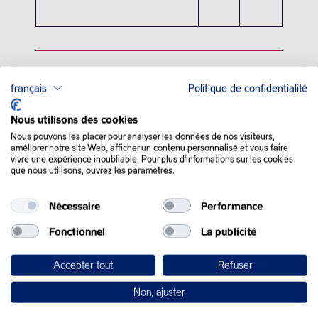
QUE SE PASSE-T-IL
français
Politique de confidentialité
DANS LE MONDE :
Nous utilisons des cookies
Nous pouvons les placer pour analyser les données de nos visiteurs,
améliorer notre site Web, afficher un contenu personnalisé et vous faire
Les prix du pétrole ont terminé en nette hausse lundi, les
vivre une expérience inoubliable. Pour plus d'informations sur les cookies
que nous utilisons, ouvrez les paramètres.
opérateurs craignant une suspension des négociations entre
Washington et Téhéran pour mettre fin au conflit au Moyen-
Orient, alors que les réserves stratégiques de brut
Nécessaire
Performance
s’amenuisent. Donald Trump a assuré que «
les discussions
continuaient à un rythme rapide avec la République islamique
Fonctionnel
La publicité
d’Iran
« , dans un message publié lundi sur son réseau Truth
Social.
Accepter tout
Refuser
L’affirmation du président américain contredit l’annonce de
Non, ajuster
l’agence de presse iranienne Tasnim, selon laquelle Téhéran a
rompu le dialogue indirect avec Washington, notamment à