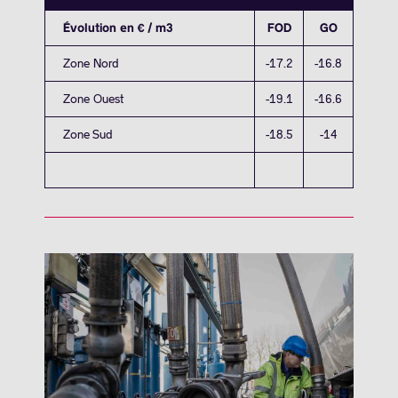
Évolution en € / m3
FOD
GO
Zone Nord
-17.2
-16.8
Zone Ouest
-19.1
-16.6
Zone Sud
-18.5
-14