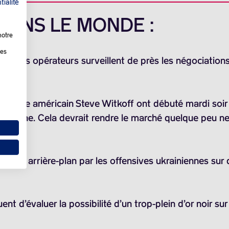
tialité
 DANS LE MONDE :
notre
les
s que les opérateurs surveillent de près les négociati
émissaire américain Steve Witkoff ont débuté mardi soi
n Ukraine. Cela devrait rendre le marché quelque peu ne
nus en arrière-plan par les offensives ukrainiennes sur 
ent d’évaluer la possibilité d’un trop-plein d’or noir su