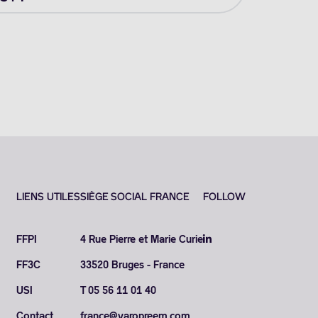
LIENS UTILES
SIÈGE SOCIAL FRANCE
FOLLOW
FFPI
4 Rue Pierre et Marie Curie
FF3C
33520 Bruges - France
USI
T 05 56 11 01 40
Contact
france@varopreem.com