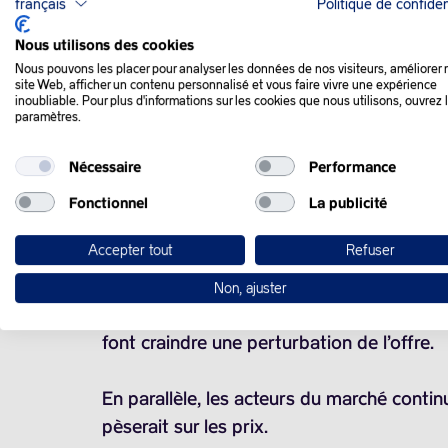
français
Politique de confiden
QUE SE PASSE-T-IL
Nous utilisons des cookies
Nous pouvons les placer pour analyser les données de nos visiteurs, améliorer 
site Web, afficher un contenu personnalisé et vous faire vivre une expérience
inoubliable. Pour plus d'informations sur les cookies que nous utilisons, ouvrez 
Les prix du pétrole ont reculé mardi alor
paramètres.
mettre un terme à la guerre en Ukraine.
Nécessaire
Performance
Le président russe Vladimir Poutine et l’
Fonctionnel
La publicité
américain visant à mettre fin au conflit e
Accepter tout
Refuser
des perspectives d’un accord de paix.
Non, ajuster
Les cours de l’or noir sont toutefois soute
font craindre une perturbation de l’offre.
En parallèle, les acteurs du marché continu
pèserait sur les prix.