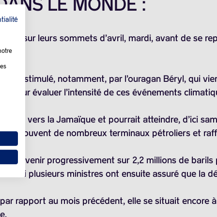
 DANS LE MONDE :
tialité
s buté sur leurs sommets d’avril, mardi, avant de se r
notre
les
che, stimulé, notamment, par l’ouragan Béryl, qui vient 
isée pour évaluer l’intensité de ces événements climatiq
irigeait vers la Jamaïque et pourrait atteindre, d’ici s
ù se trouvent de nombreux terminaux pétroliers et raff
endait revenir progressivement sur
2,2 millions de barils
e si plusieurs ministres ont ensuite assuré que la déc
 par rapport au mois précédent, elle se situait encore 
e.