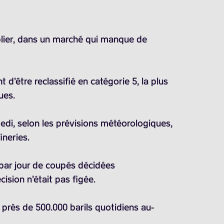
eplier, dans un marché qui manque de
d’être reclassifié en catégorie 5, la plus
ues.
amedi, selon les prévisions météorologiques,
ineries.
par jour de coupés décidées
ision n’était pas figée.
à près de
500.000 barils
quotidiens au-