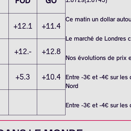
FOD
GO
Ce matin un dollar auto
+12.1
+11.4
Le marché de Londres ce 
+12.-
+12.8
Nos évolutions de prix 
+5.3
+10.4
Entre -3€ et -4€ sur les
Nord
Entre -3€ et -4€ sur les