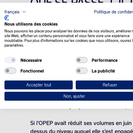
QUE SE PASSE-T-IL
français
Politique de confiden
Les cours du pétrole ont une nouvelle foi
Nous utilisons des cookies
certitudes sur la santé de la demande.
Nous pouvons les placer pour analyser les données de nos visiteurs, améliorer 
site Web, afficher un contenu personnalisé et vous faire vivre une expérience
inoubliable. Pour plus d'informations sur les cookies que nous utilisons, ouvrez 
paramètres.
L’or noir avait démarré la séance avec pana
élevée de l’échelle de Saffir-Simpson util
Nécessaire
Performance
Fonctionnel
La publicité
Après avoir balayé les Antilles, Béryl se d
la côte sud-ouest du Texas d’ici samedi, o
Accepter tout
Refuser
Non, ajuster
Le cartel a annoncé, début juin, qu’il ent
unilatéralement par plusieurs membres, mêm
Si l’OPEP avait réduit ses volumes en juin
dessus du niveau auquel elle s’est engagé