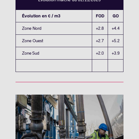
Évolution en € / m3
FOD
GO
Zone Nord
+2.8
+4.4
Zone Ouest
+2.7
+5.2
Zone Sud
+2.0
+3.9