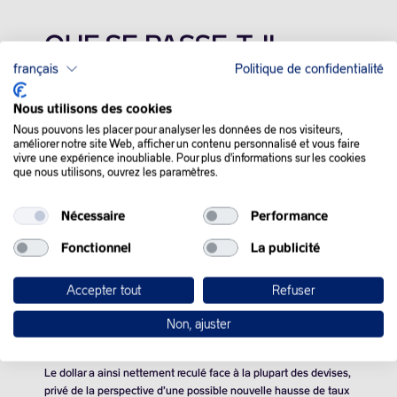
QUE SE PASSE-T-IL
français
Politique de confidentialité
DANS LE MONDE :
Nous utilisons des cookies
Les cours du pétrole ont rebondi, jeudi, grâce au retour de
Nous pouvons les placer pour analyser les données de nos visiteurs,
l’appétit pour le risque, sur un marché convaincu de la fin du
améliorer notre site Web, afficher un contenu personnalisé et vous faire
vivre une expérience inoubliable. Pour plus d'informations sur les cookies
cycle de resserrement monétaire.
que nous utilisons, ouvrez les paramètres.
Le coût du travail a baissé de 0,8% au troisième trimestre par
rapport aux trois mois précédents aux Etats-Unis, alors que les
Nécessaire
Performance
économistes tablaient sur une hausse de 0,3%.
Fonctionnel
La publicité
Ce chiffre va dans le sens d’une modération de l’inflation, déjà
en cours depuis plusieurs mois.
Accepter tout
Refuser
Il faudrait une inversion de cette tendance pour justifier un
Non, ajuster
nouveau relèvement du taux directeur de la Fed.
Le dollar a ainsi nettement reculé face à la plupart des devises,
privé de la perspective d’une possible nouvelle hausse de taux