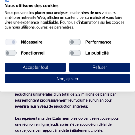
Nous utilisons des cookies
Nous pouvons les placer pour analyser les données de nos visiteurs,
améliorer notre site Web, afficher un contenu personnalisé et vous faire
vivre une expérience inoubliable. Pour plus d'informations sur les cookies
que nous utilisons, ouvrez les paramètres.
QUE SE PASSE-T-IL
DANS LE MONDE :
Nécessaire
Performance
Fonctionnel
La publicité
Les cours du pétrole se sont cabrés mardi après que plusieurs
médias ont fait état d’un possible nouveau report de
Accepter tout
Refuser
l’augmentation de production de l’alliance Opep+ pour tenir
compte d’un risque de déséquilibre du marché en 2025.
Non, ajuster
Le calendrier prévoit que les huit pays membres à l’origine de
réductions unilatérales d’un total de
2,2 millions de barils
par
jour remontent progressivement leur volume sur un an pour
revenir à leur niveau de production antérieur.
Les représentants des Etats membres doivent se retrouver pour
une réunion en ligne jeudi, après s’être accordé un délai de
quatre jours par rapport à la date initialement choisie.