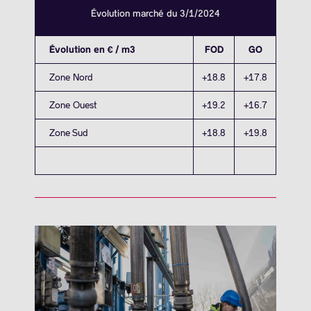
Évolution marché du 3/1/2024
Évolution en € / m3
FOD
GO
Zone Nord
+18.8
+17.8
Zone Ouest
+19.2
+16.7
Zone Sud
+18.8
+19.8