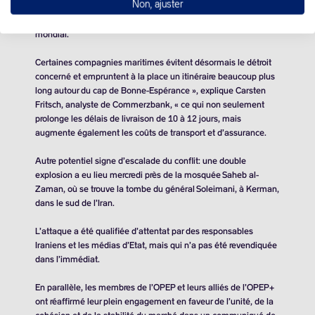
Non, ajuster
Houthis ont multiplié les attaques en mer Rouge et dans le
détroit de Bab el-Mandeb par lequel transite 12% du commerce
mondial.
Certaines compagnies maritimes évitent désormais le détroit
concerné et empruntent à la place un itinéraire beaucoup plus
long autour du cap de Bonne-Espérance », explique Carsten
Fritsch, analyste de Commerzbank, « ce qui non seulement
prolonge les délais de livraison de 10 à 12 jours, mais
augmente également les coûts de transport et d’assurance.
Autre potentiel signe d’escalade du conflit: une double
explosion a eu lieu mercredi près de la mosquée Saheb al-
Zaman, où se trouve la tombe du général Soleimani, à Kerman,
dans le sud de l’Iran.
L’attaque a été qualifiée d’attentat par des responsables
Iraniens et les médias d’Etat, mais qui n’a pas été revendiquée
dans l’immédiat.
En parallèle, les membres de l’OPEP et leurs alliés de l’OPEP+
ont réaffirmé leur plein engagement en faveur de l’unité, de la