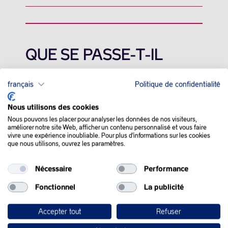
QUE SE PASSE-T-IL
DANS LE MONDE :
français
Politique de confidentialité
Les prix du pétrole ont rebondi mercredi, aiguillonnés par la
Nous utilisons des cookies
fermeture d’un important champ pétrolier en Libye en raison de
Nous pouvons les placer pour analyser les données de nos visiteurs,
manifestations, sur fond de tensions en mer Rouge qui peuvent
améliorer notre site Web, afficher un contenu personnalisé et vous faire
affecter l’approvisionnement d’or noir.
vivre une expérience inoubliable. Pour plus d'informations sur les cookies
que nous utilisons, ouvrez les paramètres.
Le champ pétrolier de Sharara dans l’ouest de la Libye a une
capacité de production d’environ
300.000 barils
par jour.
Nécessaire
Performance
Les rebelles yéménites Houthis ont affirmé mercredi avoir
Fonctionnel
La publicité
mené une « opération » contre un navire du transporteur
français CMA CGM en mer Rouge, en solidarité avec les
Accepter tout
Refuser
Palestiniens de la bande de Gaza. Ces dernières semaines,
dans la foulée de la guerre entre Israël et le Hamas, les rebelles