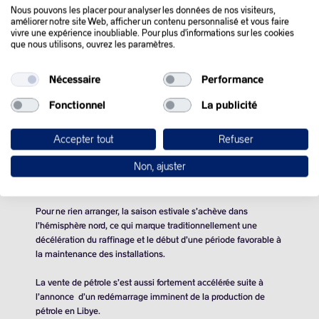
Nous pouvons les placer pour analyser les données de nos visiteurs,
QUE SE PASSE-T-IL
améliorer notre site Web, afficher un contenu personnalisé et vous faire
vivre une expérience inoubliable. Pour plus d'informations sur les cookies
DANS LE MONDE :
que nous utilisons, ouvrez les paramètres.
Nécessaire
Performance
Les prix du pétrole sont tombés mardi à leur plus bas niveau
depuis huit mois, les opérateurs s’inquiétant d’un déséquilibre
Fonctionnel
La publicité
fondamental entre une demande terne et une offre qui pourrait
augmenter.
Accepter tout
Refuser
Le prix de gros de l’essence aux États-Unis est tombé mardi au
Non, ajuster
plus bas depuis 14 mois, tout comme celui du gazole
européen.
Pour ne rien arranger, la saison estivale s’achève dans
l’hémisphère nord, ce qui marque traditionnellement une
décélération du raffinage et le début d’une période favorable à
la maintenance des installations.
La vente de pétrole s’est aussi fortement accélérée suite à
l’annonce d’un redémarrage imminent de la production de
pétrole en Libye.