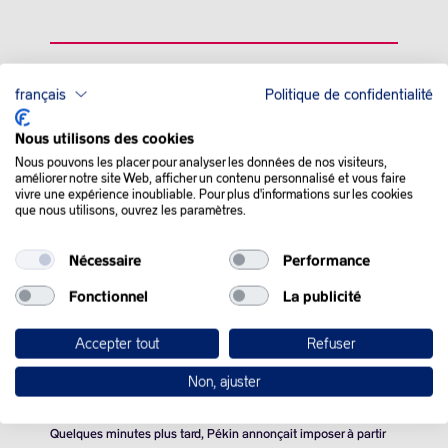
QUE SE PASSE-T-IL
français
Politique de confidentialité
DANS LE MONDE :
Nous utilisons des cookies
Nous pouvons les placer pour analyser les données de nos visiteurs,
améliorer notre site Web, afficher un contenu personnalisé et vous faire
Les cours du pétrole ont terminé en ordre dispersé mardi, à la
vivre une expérience inoubliable. Pour plus d'informations sur les cookies
que nous utilisons, ouvrez les paramètres.
fois plombés par la guerre commerciale entre la Chine et les
Etats-Unis, mais soutenus par la perspective de mesures plus
fermes de l’administration américaine envers l’Iran.
Nécessaire
Performance
L’or noir est affecté mardi par les droits de douane imposés par
Fonctionnel
La publicité
les Etats-Unis à la Chine et par (ceux) imposés par la Chine aux
Etats-Unis en guise de représailles.
Accepter tout
Refuser
Les Etats-Unis ont augmenté mardi de 10% leurs droits de
Non, ajuster
douane sur l’ensemble des produits importés de Chine.
Quelques minutes plus tard, Pékin annonçait imposer à partir