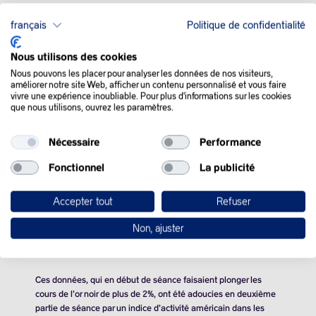
français
Politique de confidentialité
QUE SE PASSE-T-IL
Nous utilisons des cookies
DANS LE MONDE :
Nous pouvons les placer pour analyser les données de nos visiteurs,
améliorer notre site Web, afficher un contenu personnalisé et vous faire
vivre une expérience inoubliable. Pour plus d'informations sur les cookies
que nous utilisons, ouvrez les paramètres.
Les prix du pétrole, tombés à l’ouverture au plus bas depuis six
mois sur les craintes d’un ralentissement économique aux
Etats-Unis et en Chine, ont modéré leur baisse lundi.
Nécessaire
Performance
Fonctionnel
La publicité
L’état de santé de l’économie chinoise, premier importateur
mondial de pétrole, inquiétait déjà les investisseurs, depuis le
tassement de sa croissance au deuxième trimestre.
Accepter tout
Refuser
Le géant asiatique est en proie à une crise inédite de son vaste
Non, ajuster
secteur immobilier, à une consommation toujours faible et à un
taux de chômage élevé chez les jeunes.
Ces données, qui en début de séance faisaient plonger les
cours de l’or noir de plus de 2%, ont été adoucies en deuxième
partie de séance par un indice d’activité américain dans les