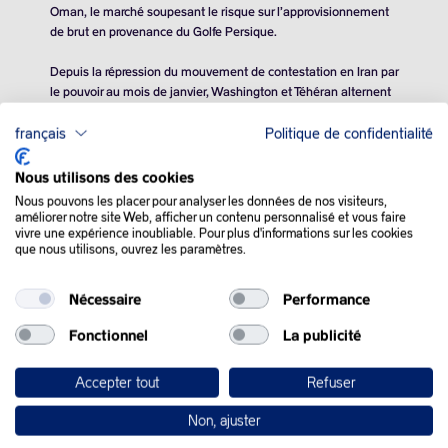
Oman, le marché soupesant le risque sur l’approvisionnement
de brut en provenance du Golfe Persique.
Depuis la répression du mouvement de contestation en Iran par
le pouvoir au mois de janvier, Washington et Téhéran alternent
menaces et ouvertures au dialogue,
le cours de l’or noir
fluctuant en fonction du ton employé
.
français
Politique de confidentialité
Mercredi , un article de presse et des propos du chef de la
Nous utilisons des cookies
diplomatie américaine, qui ont jeté le doute sur la tenue de ces
Nous pouvons les placer pour analyser les données de nos visiteurs,
discussions, ont fait bondir les prix du brut avant que le ministre
améliorer notre site Web, afficher un contenu personnalisé et vous faire
Iranien des Affaires étrangères ne déclare que «
les pourparlers
vivre une expérience inoubliable. Pour plus d'informations sur les cookies
que nous utilisons, ouvrez les paramètres.
nucléaires avec les Etats-Unis doivent se tenir à Mascate
[capitale d’Oman] vers 10H00 vendredi
« .
Nécessaire
Performance
Donald Trump, qui a positionné dans la région une force de
frappe navale et militaire considérable, a maintenu la pression
Fonctionnel
La publicité
en jugeant que le guide suprême Iranien, l’ayatollah Ali
Khamenei, «
devrait se faire beaucoup de soucis
« .
Accepter tout
Refuser
Non, ajuster