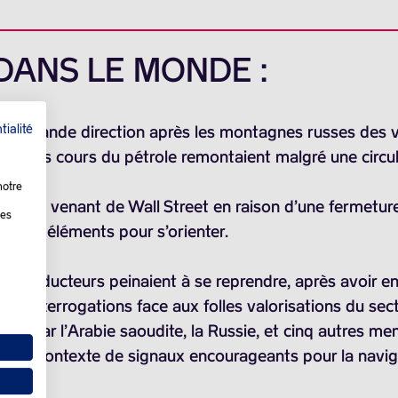
 DANS LE MONDE :
tialité
sans grande direction après les montagnes russes des v
 que les cours du
pétrole
remontaient malgré une circul
notre
cation venant de Wall Street en raison d’une fermeture
les
veaux éléments pour s’orienter.
mi-conducteurs peinaient à se reprendre, après avoir 
d d’interrogations face aux folles valorisations du sect
nche par l’Arabie saoudite, la Russie, et cinq autres 
ns le contexte de signaux encourageants pour la navig