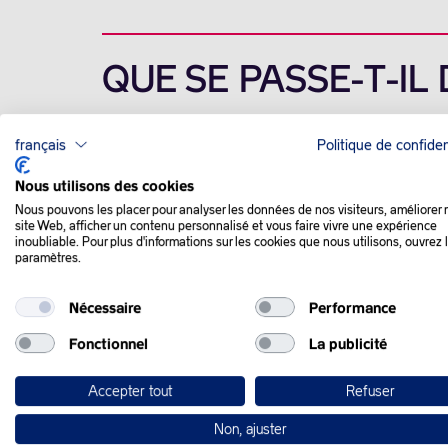
QUE SE PASSE-T-IL
français
Politique de confiden
Les Bourses asiatiques ont hésité lundi, 
fermeture de Wall Street vendredi, tandis
Nous utilisons des cookies
Nous pouvons les placer pour analyser les données de nos visiteurs, améliorer 
site Web, afficher un contenu personnalisé et vous faire vivre une expérience
Les places asiatiques nerveuses, sans indi
inoubliable. Pour plus d'informations sur les cookies que nous utilisons, ouvrez 
manquent de direction claire faute de nou
paramètres.
Nécessaire
Performance
En Corée du Sud, les valeurs liées aux se
spectaculaire et vigoureux rebond, sur fon
Fonctionnel
La publicité
Le marché digérait la décision prise dima
Accepter tout
Refuser
leurs quotas de production de pétrole, da
Non, ajuster