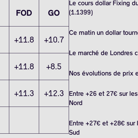
Le cours dollar Fixing 
FOD
GO
(1.1399)
Ce matin un dollar tour
+11.8
+10.7
Le marché de Londres ce
+11.8
+8.5
Nos évolutions de prix 
+11.3
+12.3
Entre +26 et 27€ sur le
Nord
Entre +27€ et +28€ sur 
Sud