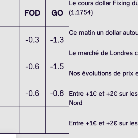
Le cours dollar Fixing 
FOD
GO
(1.1754)
Ce matin un dollar auto
-0.3
-1.3
Le marché de Londres ce
-0.6
-1.5
Nos évolutions de prix 
-0.6
-0.8
Entre +1€ et +2€ sur le
Nord
Entre +1€ et +2€ sur le