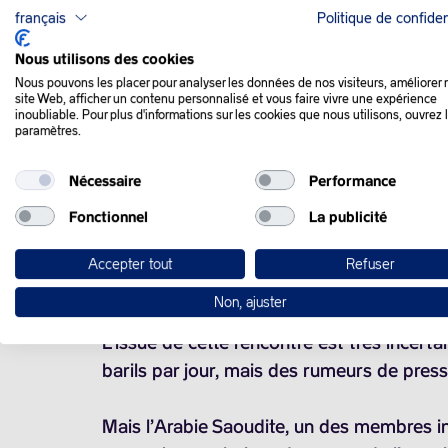
français
Politique de confiden
QUE SE PASSE-T-IL
Nous utilisons des cookies
Nous pouvons les placer pour analyser les données de nos visiteurs, améliorer 
site Web, afficher un contenu personnalisé et vous faire vivre une expérience
Les cours du pétrole ont repris un peu de
inoubliable. Pour plus d'informations sur les cookies que nous utilisons, ouvrez 
paramètres.
mois de juin, liée aux craintes d’une nou
Nécessaire
Performance
Mais
la tendance sur le marché est à la
Fonctionnel
La publicité
La principale crainte du marché est celle
Accepter tout
Refuser
pétrole et ses alliés (OPEP+), qui se réu
Non, ajuster
L’issue de cette rencontre est très incerta
barils
par jour, mais des rumeurs de press
Mais l’Arabie Saoudite, un des membres in