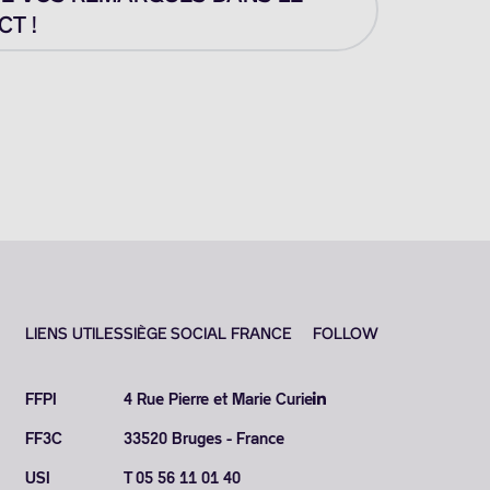
T !
LIENS UTILES
SIÈGE SOCIAL FRANCE
FOLLOW
FFPI
4 Rue Pierre et Marie Curie
FF3C
33520 Bruges - France
USI
T 05 56 11 01 40