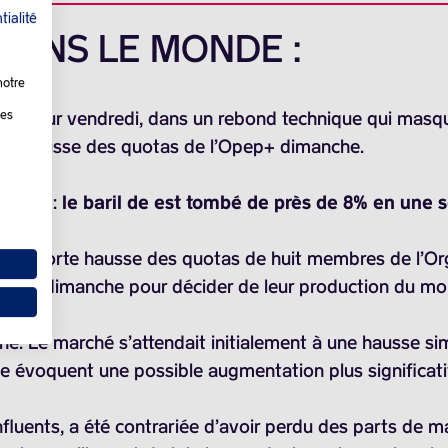
tialité
 DANS LE MONDE :
notre
 vigueur vendredi, dans un rebond technique qui masque
les
velle hausse des quotas de l’Opep+ dimanche.
 baisse
:
le baril de est tombé de près de 8% en une
 d’une forte hausse des quotas de huit membres de l’O
nissent dimanche pour décider de leur production du m
ine. Le marché s’attendait initialement à une hausse simi
e évoquent une possible augmentation plus significativ
fluents, a été contrariée d’avoir perdu des parts de 