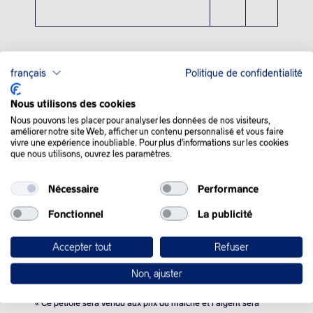
français
Politique de confidentialité
Nous utilisons des cookies
QUE SE PASSE-T-IL
Nous pouvons les placer pour analyser les données de nos visiteurs,
améliorer notre site Web, afficher un contenu personnalisé et vous faire
DANS LE MONDE :
vivre une expérience inoubliable. Pour plus d'informations sur les cookies
que nous utilisons, ouvrez les paramètres.
Les cours du pétrole ont continué à reculer mercredi face aux
Nécessaire
Performance
nouvelles annonces de Washington concernant l’avenir de
l’exploitation des gigantesques réserves d’hydrocarbures du
Fonctionnel
La publicité
Venezuela.
Accepter tout
Refuser
Mardi soir, Donald Trump a assuré que Caracas allait remettre
aux Etats-Unis « entre 30 et
50 millions de barils
de pétrole »
Non, ajuster
actuellement stockés sur des navires.
« Ce pétrole sera vendu aux prix du marché et l’argent sera