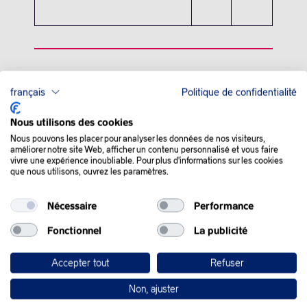
QUE SE PASSE-T-IL
français
Politique de confidentialité
DANS LE MONDE :
Nous utilisons des cookies
Nous pouvons les placer pour analyser les données de nos visiteurs,
améliorer notre site Web, afficher un contenu personnalisé et vous faire
Les cours du pétrole sont restés calmes lundi, pas surpris par
vivre une expérience inoubliable. Pour plus d'informations sur les cookies
une nouvelle hausse des quotas de production de l’Opep+ en
que nous utilisons, ouvrez les paramètres.
plein déblocage progressif de la navigation dans le détroit
d’Ormuz.
Nécessaire
Performance
L’Arabie Saoudite, la Russie, et cinq autres membres de
Fonctionnel
La publicité
l’Organisation des pays exportateurs de pétrole et ses alliés
(Opep +) ont acté dimanche un nouveau relèvement de leurs
quotas de production de pétrole, de
188.000 barils par jour
à
Accepter tout
Refuser
partir d’août.
Non, ajuster
La quasi-paralysie de ce goulet d’étranglement après le