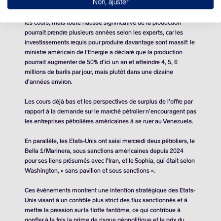
Non, ajuster
Une exploitation pétrolière accrue au Venezuela ferait chuter
les cours, mais toute hausse significative de la production
pourrait prendre plusieurs années selon les experts, car les
investissements requis pour produire davantage sont massif: le
ministre américain de l’Energie a déclaré que la production
pourrait augmenter de 50% d’ici un an et atteindre
4, 5, 6
millions de barils
par jour, mais plutôt dans une dizaine
d’années environ.
Les cours déjà bas et les perspectives de surplus de l’offre par
rapport à la demande sur le marché pétrolier n’encouragent pas
les entreprises pétrolières américaines à se ruer au Venezuela.
En parallèle, les Etats-Unis ont saisi mercredi deux pétroliers, le
Bella 1/Marinera, sous sanctions américaines depuis 2024
pour ses liens présumés avec l’Iran, et le Sophia, qui était selon
Washington, « sans pavillon et sous sanctions ».
Ces événements montrent une intention stratégique des Etats-
Unis visant à un contrôle plus strict des flux sanctionnés et à
mettre la pression sur la flotte fantôme, ce qui contribue à
gonfler à la fois la prime de risque géopolitique et le prix du