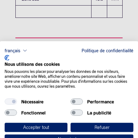
français
Politique de confidentialité
QUE SE PASSE-T-IL
Nous utilisons des cookies
DANS LE MONDE :
Nous pouvons les placer pour analyser les données de nos visiteurs,
améliorer notre site Web, afficher un contenu personnalisé et vous faire
vivre une expérience inoubliable. Pour plus d'informations sur les cookies
Les prix du pétrole ont pris de la vitesse jeudi, alors que les
que nous utilisons, ouvrez les paramètres.
opérateurs s’attendent à ce que l’exploitation par les Etats-Unis
des gigantesques réserves d’hydrocarbures au Venezuela
Nécessaire
Performance
prenne plusieurs années.
Fonctionnel
La publicité
Donald Trump a déclaré samedi qu’il autoriserait les
compagnies pétrolières américaines à se rendre au Venezuela
Accepter tout
Refuser
pour exploiter ses immenses réserves de brut après la capture
du président déchu Nicolas Maduro.