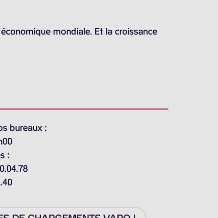
e économique mondiale. Et la croissance
os bureaux :
h00
s :
0.04.78
1.40