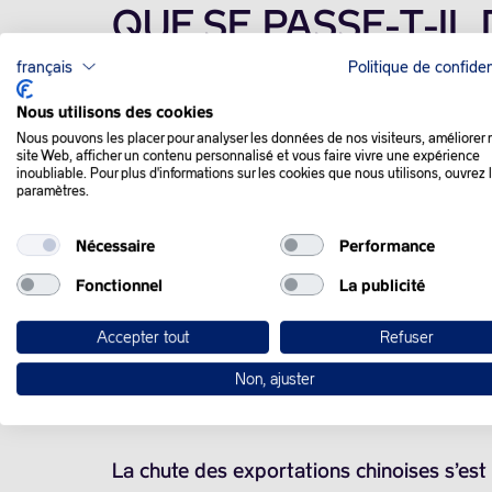
QUE SE PASSE-T-IL
français
Politique de confiden
Les prix du pétrole ont creusé leurs pertes 
Nous utilisons des cookies
perspectives économiques moroses en Chi
Nous pouvons les placer pour analyser les données de nos visiteurs, améliorer 
site Web, afficher un contenu personnalisé et vous faire vivre une expérience
inoubliable. Pour plus d'informations sur les cookies que nous utilisons, ouvrez 
Les cours du brut et des produits raffinés
paramètres.
mur, ce qui soulève le risque d’une récess
Nécessaire
Performance
Les prix du pétrole ont atteint leur niveau
Fonctionnel
La publicité
sur la demande mondiale.
Accepter tout
Refuser
La forte baisse des cours s’explique prin
Non, ajuster
la faiblesse des données en provenance d
La chute des exportations chinoises s’est 