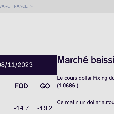
 VARO FRANCE
Marché baissi
 08/11/2023
Le cours dollar Fixing 
FOD
GO
(1.0686 )
Ce matin un dollar auto
-14.7
-19.2