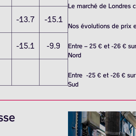
Le marché de Londres ce 
-13.7
-15.1
Nos évolutions de prix 
-15.1
-9.9
Entre – 25 € et -26 € su
Nord
Entre -25 € et -26 € sur
Sud
sse