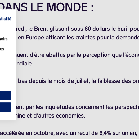
 DANS LE MONDE :
tialité
mercredi, le Brent glissant sous 80 dollars le baril pour
ne et en Europe attisant les craintes pour la demand
notre
les
 continuent d’être abattus par la perception que l’écono
ion mondiale.
 le plus bas depuis le mois de juillet, la faiblesse de
cipalement par les inquiétudes concernant les perspec
e la Chine et d’autres économies.
accélérée en octobre, avec un recul de 6,4% sur un an,