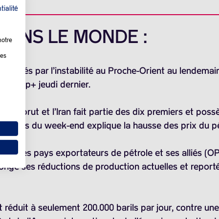
tialité
 DANS LE MONDE :
notre
les
poussés par l’instabilité au Proche-Orient au lendemai
 l’Opep+ jeudi dernier.
 de brut et l’Iran fait partie des dix premiers et pos
ements du week-end explique la hausse des prix du pé
ation des pays exportateurs de pétrole et ses alliés (OP
ngé ses réductions de production actuelles et reporté
 réduit à seulement
200.000 barils
par jour, contre un