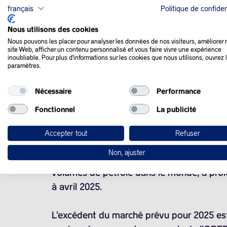
français
Politique de confiden
Nous utilisons des cookies
QUE SE PASSE-T-IL
Nous pouvons les placer pour analyser les données de nos visiteurs, améliorer 
site Web, afficher un contenu personnalisé et vous faire vivre une expérience
inoubliable. Pour plus d'informations sur les cookies que nous utilisons, ouvrez 
paramètres.
Les cours du pétrole ont progressé lundi, 
et soutenus par le maintien des coupes de
Nécessaire
Performance
Fonctionnel
La publicité
La Russie est le second producteur mondial
proximité de ces deux pays avec les évén
Accepter tout
Refuser
Non, ajuster
Par ailleurs, la semaine passée, l’Organis
volumes de pétrole dans le monde, a prolo
à avril 2025.
L’excédent du marché prévu pour 2025 est