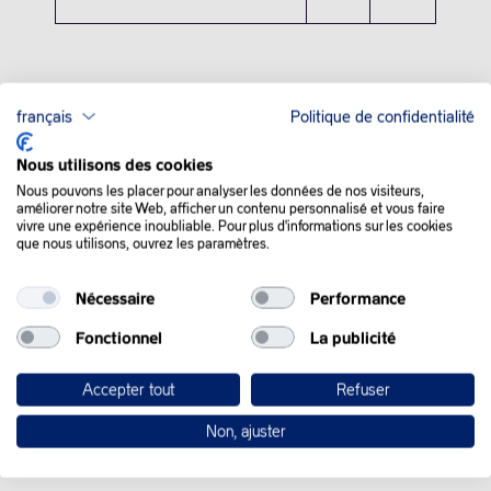
français
Politique de confidentialité
QUE SE PASSE-T-IL
Nous utilisons des cookies
Nous pouvons les placer pour analyser les données de nos visiteurs,
DANS LE MONDE :
améliorer notre site Web, afficher un contenu personnalisé et vous faire
vivre une expérience inoubliable. Pour plus d'informations sur les cookies
que nous utilisons, ouvrez les paramètres.
Les cours du pétrole ont progressé jeudi, poussés par la vague
de froid aux Etats-Unis, mais quelque peu contenus par l’état
Nécessaire
Performance
des stocks américains et une inflation chinoise inquiétante.
Fonctionnel
La publicité
Le marché a connu un rebond après la chute (des prix) de la
veille.
Accepter tout
Refuser
Les opérateurs se concentrent sur la demande de
Non, ajuster
combustibles de chauffage, alors qu’une vague de froid sévit
aux États-Unis.