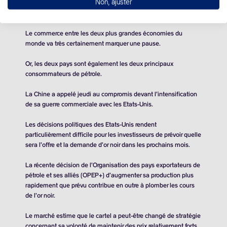
Non, ajuster
chinoises. Pékin en est pour le moment à 84% de surtaxes sur
les produits américains.
Le commerce entre les deux plus grandes économies du
monde va très certainement marquer une pause.
Or, les deux pays sont également les deux principaux
consommateurs de pétrole.
La Chine a appelé jeudi au compromis devant l’intensification
de sa guerre commerciale avec les Etats-Unis.
Les décisions politiques des Etats-Unis rendent
particulièrement difficile pour les investisseurs de prévoir quelle
sera l’offre et la demande d’or noir dans les prochains mois.
La récente décision de l’Organisation des pays exportateurs de
pétrole et ses alliés (OPEP+) d’augmenter sa production plus
rapidement que prévu contribue en outre à plomber les cours
de l’or noir.
Le marché estime que le cartel a peut-être changé de stratégie
concernant sa volonté de maintenir des prix relativement forts