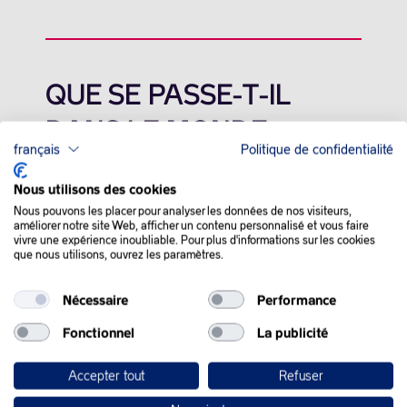
QUE SE PASSE-T-IL
DANS LE MONDE :
français
Politique de confidentialité
L’or noir baisse fortement jeudi, fragilisé par la guerre
Nous utilisons des cookies
commerciale qui perdure entre les États-Unis et la Chine,
Nous pouvons les placer pour analyser les données de nos visiteurs,
malgré le revirement de Donald Trump sur une grande partie
améliorer notre site Web, afficher un contenu personnalisé et vous faire
des droits de douane appliqués mercredi.
vivre une expérience inoubliable. Pour plus d'informations sur les cookies
que nous utilisons, ouvrez les paramètres.
Dans une séance rocambolesque mercredi, l’or noir a sombré à
son plus bas niveau depuis plus de quatre ans avant de
Nécessaire
Performance
remonter fortement avant la clôture, bien au-delà des
60
dollars
, porté par les nouvelles annonces de M. Trump sur les
Fonctionnel
La publicité
droits de douane.
Accepter tout
Refuser
Mais l’embellie n’a pas duré, car Washington a porté jeudi à
145% ses droits de douane additionnels sur les importations