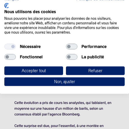
Nous utilisons des cookies
QUE SE PASSE-T-IL
Nous pouvons les placer pour analyser les données de nos visiteurs,
améliorer notre site Web, afficher un contenu personnalisé et vous faire
DANS LE MONDE :
vivre une expérience inoubliable. Pour plus d'informations sur les cookies
que nous utilisons, ouvrez les paramètres.
Les cours du pétrole ont terminé en hausse mercredi, pour la
Nécessaire
Performance
première fois en quatre séances, revigorés par une nouvelle
Fonctionnel
La publicité
baisse des stocks américains de brut et un rebond technique.
Proche de l’équilibre avant la publication du rapport
Accepter tout
Refuser
hebdomadaire de l’Agence américaine d’information sur
l’énergie (EIA), l’or noir est parti dans le vert après que l’EIA a
Non, ajuster
fait état d’une contraction de
3,4 millions de barils
des stocks
commerciaux de brut aux États-Unis.
Cette évolution a pris de cours les analystes, qui tablaient, en
moyenne sur une hausse d’un million de barils, selon un
consensus établi par l’agence Bloomberg.
Cette surprise est due, pour l’essentiel, à une montée en