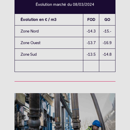
Évolution marché du 08/03/2024
Évolution en € / m3
FOD
GO
Zone Nord
-14.3
-15.-
Zone Ouest
-13.7
-16.9
Zone Sud
-13.5
-14.8