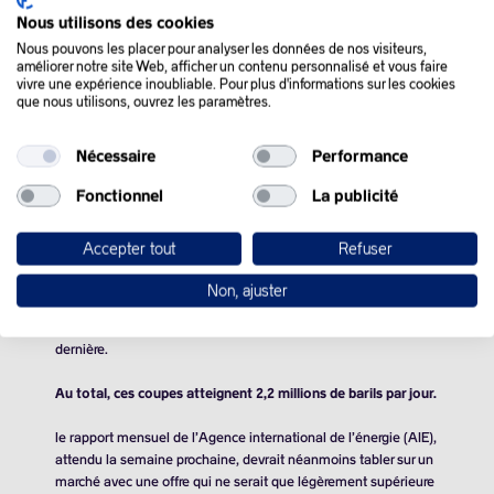
Nous utilisons des cookies
Nous pouvons les placer pour analyser les données de nos visiteurs,
QUE SE PASSE-T-IL
améliorer notre site Web, afficher un contenu personnalisé et vous faire
vivre une expérience inoubliable. Pour plus d'informations sur les cookies
que nous utilisons, ouvrez les paramètres.
DANS LE MONDE :
Nécessaire
Performance
Les cours du pétrole ont fini dans le rouge, vendredi, affaiblis
Fonctionnel
La publicité
par le spectre d’une offre mondiale trop abondante, malgré les
coupes de production de l’alliance Opep+.
Accepter tout
Refuser
Cinq pays membres de l’Organisation des pays exportateurs de
pétrole (OPEP) et trois nations parties à l’accord OPEP + ont
Non, ajuster
promis de prolonger, au deuxième trimestre, les réductions
supplémentaires de production consenties en fin d’année
dernière.
Au total, ces coupes atteignent
2,2 millions de barils
par jour.
le rapport mensuel de l’Agence international de l’énergie (AIE),
attendu la semaine prochaine, devrait néanmoins tabler sur un
marché avec une offre qui ne serait que légèrement supérieure