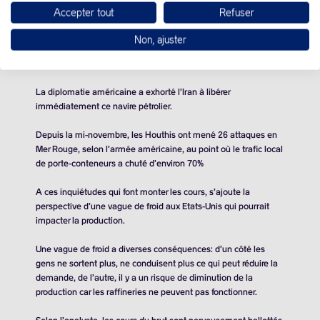
Sans compter que jeudi, l’Iran a saisi un pétrolier dans le golfe
Accepter tout
Refuser
d’Oman en représailles au vol, selon Téhéran, par les Etats-
Unis d’une importante cargaison de pétrole Iranien transportée
Non, ajuster
par ce même navire l’année dernière, sur fond de tensions
régionales exacerbées.
La diplomatie américaine a exhorté l’Iran à libérer
immédiatement ce navire pétrolier.
Depuis la mi-novembre, les Houthis ont mené 26 attaques en
Mer Rouge, selon l’armée américaine, au point où le trafic local
de porte-conteneurs a chuté d’environ 70%
A ces inquiétudes qui font monter les cours, s’ajoute la
perspective d’une vague de froid aux Etats-Unis qui pourrait
impacter la production.
Une vague de froid a diverses conséquences: d’un côté les
gens ne sortent plus, ne conduisent plus ce qui peut réduire la
demande, de l’autre, il y a un risque de diminution de la
production car les raffineries ne peuvent pas fonctionner.