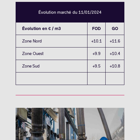
Évolution marché du 11/01/2024
Évolution en € / m3
FOD
GO
Zone Nord
+10.1
+11.6
Zone Ouest
+9.9
+10.4
Zone Sud
+9.5
+10.8