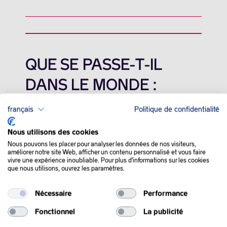
QUE SE PASSE-T-IL
DANS LE MONDE :
français
Politique de confidentialité
Les prix du pétrole ont légèrement augmenté jeudi, poussés
par les tensions en mer Rouge et la perspective d’une vague de
froid aux États-Unis tandis que l’inflation américaine plus forte
Nous utilisons des cookies
que prévu fait craindre pour la demande.
Nous pouvons les placer pour analyser les données de nos visiteurs,
améliorer notre site Web, afficher un contenu personnalisé et vous faire
vivre une expérience inoubliable. Pour plus d'informations sur les cookies
Les tensions au Moyen-Orient et l’intensification des attaques
que nous utilisons, ouvrez les paramètres.
des Houthis contre les navires commerciaux en mer Rouge
restent d’importants facteurs de soutien des prix du brut,
surtout si elles sont associées à un état de force majeure sur un
Nécessaire
Performance
important champ pétrolier Libyen, qui prive le pays d’une
Fonctionnel
La publicité
production d’environ
300.000 barils
par jour.