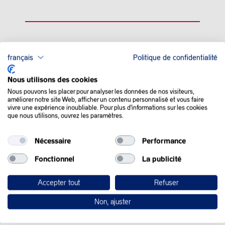
QUE SE PASSE-T-IL
français
Politique de confidentialité
DANS LE MONDE :
Nous utilisons des cookies
Nous pouvons les placer pour analyser les données de nos visiteurs,
Les cours du pétrole sont presque stables vendredi, le marché
améliorer notre site Web, afficher un contenu personnalisé et vous faire
cherchant un nouvel équilibre après une semaine agitée par les
vivre une expérience inoubliable. Pour plus d'informations sur les cookies
que nous utilisons, ouvrez les paramètres.
droits de douane de la Maison Blanche et avant des
pourparlers sur le nucléaire prévus entre Washington et
Téhéran.
Nécessaire
Performance
Entrée en vigueur, puis pause de la plupart des droits de
Fonctionnel
La publicité
douane dits « réciproques », mais escalade importante de la
guerre commerciale avec la Chine:
l’or noir a fait les
Accepter tout
Refuser
montagnes russes cette semaine
.
Non, ajuster
Le marché craint une baisse de la demande notable alors
que
la Chine et les Etats-Unis
, qui s’appliquent désormais