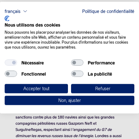
français
Politique de confidentialité
QUE SE PASSE-T-IL
DANS LE MONDE :
Nous utilisons des cookies
Nous pouvons les placer pour analyser les données de nos visiteurs,
améliorer notre site Web, afficher un contenu personnalisé et vous faire
vivre une expérience inoubliable. Pour plus d'informations sur les cookies
Les cours du pétrole ont reculé mardi, les opérateurs
que nous utilisons, ouvrez les paramètres.
spéculatifs se positionnant désormais à la baisse après un
envol des prix, et alors que le retour annoncé de Donald Trump
à la Maison Blanche le 20 janvier amène son lot d’incertitudes.
Nécessaire
Performance
Fonctionnel
La publicité
Les cours ont notamment bondi vendredi, poussés par
l’annonce de nouvelles sanctions prises par Washington et
Londres à l’encontre d’acteurs majeurs du secteur pétrolier
Accepter tout
Refuser
russe, un mouvement qui s’est poursuivi lundi, poussant le
BRENT au-dessus des
80 dollars
en clôture.
Non, ajuster
Le département du Trésor américain a annoncé vendredi des
sanctions contre plus de 180 navires ainsi que les grandes
compagnies pétrolières russes Gazprom Neft et
Surgutneftegas, respectant ainsi l
‘engagement du G7 de
diminuer les revenus russes issus de l’énergie
. Londres a aussi