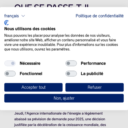
QUE SE PASSE-T-IL
français
Politique de confidentialité
DANS LE MONDE :
Nous utilisons des cookies
Les cours du pétrole se sont repliés vendredi après que le
Nous pouvons les placer pour analyser les données de nos visiteurs,
président américain Joe Biden a fait état de progrès dans les
améliorer notre site Web, afficher un contenu personnalisé et vous faire
vivre une expérience inoubliable. Pour plus d'informations sur les cookies
négociations sur un cessez-le-feu à Gaza, qui réduirait
que nous utilisons, ouvrez les paramètres.
sensiblement les tensions au Moyen-Orient.
L’or noir a longtemps évolué dans le vert, le WTI gagnant
Nécessaire
Performance
jusqu’à 1,35%, avant de fléchir en fin de séance.
Fonctionnel
La publicité
la prime de risque géopolitique ajoute encore aux prix du
BRENT
entre 3 et
5 dollars
le baril.
Accepter tout
Refuser
En outre, les opérateurs observent la croissance de la demande
Non, ajuster
de brut ralentir progressivement.
Jeudi, l’Agence internationale de l’énergie a légèrement
abaissé sa prévision de demande pour 2025, une décision
justifiée par la décélération de la croissance mondiale, des