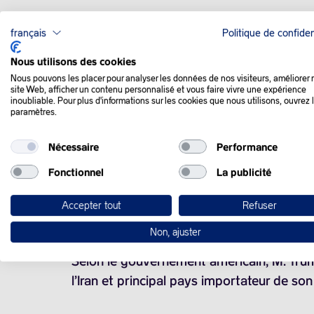
français
Politique de confiden
QUE SE PASSE-T-IL
Nous utilisons des cookies
Nous pouvons les placer pour analyser les données de nos visiteurs, améliorer 
site Web, afficher un contenu personnalisé et vous faire vivre une expérience
inoubliable. Pour plus d'informations sur les cookies que nous utilisons, ouvrez 
Les cours du pétrole ont évolué sans gra
paramètres.
Jinping en Chine, notamment sur la situa
Nécessaire
Performance
L’attention des marchés est rivée à la vis
Fonctionnel
La publicité
Concernant l’Iran, le président américain a
Accepter tout
Refuser
d’Ormuz, dont le blocage entraîne d’impor
Non, ajuster
Selon le gouvernement américain, M. Trum
l’Iran et principal pays importateur de son