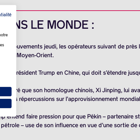
tialité
 DANS LE MONDE :
notre
les
nds mouvements jeudi, les opérateurs suivant de près 
tion au Moyen-Orient.
ite du président Trump en Chine, qui doit s’étendre jusq
 déclaré que son homologue chinois, Xi Jinping, lui avai
tantes répercussions sur l’approvisionnement mondial 
p entend faire pression pour que Pékin – partenaire s
 pétrole – use de son influence en vue d’une sortie de c