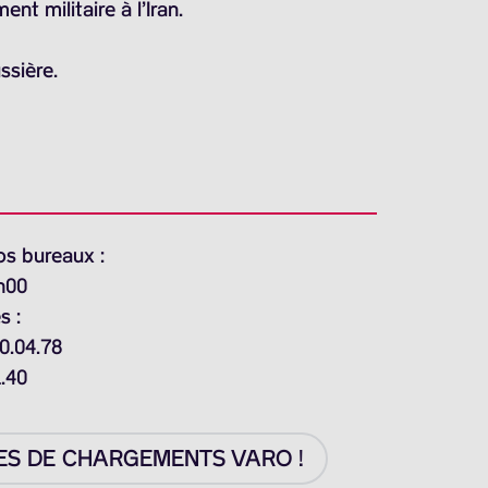
nt militaire à l’Iran.
ssière.
os bureaux :
h00
s :
0.04.78
1.40
ES DE CHARGEMENTS VARO !