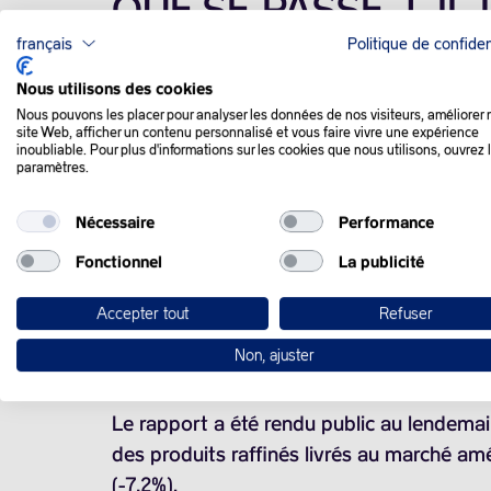
QUE SE PASSE-T-IL
français
Politique de confiden
Les cours du pétrole ont repris de la haute
Nous utilisons des cookies
marché de mauvaises nouvelles de la dem
Nous pouvons les placer pour analyser les données de nos visiteurs, améliorer 
site Web, afficher un contenu personnalisé et vous faire vivre une expérience
inoubliable. Pour plus d'informations sur les cookies que nous utilisons, ouvrez 
paramètres.
Le prix du baril de Brent pour livraison e
Nécessaire
Performance
La séance avait mal commencé pour l’or no
Fonctionnel
La publicité
de production pour 2024, à
103,8 millions 
Accepter tout
Refuser
Dans le même temps, l’agence n’a pas mo
Non, ajuster
déséquilibre avec l’offre devrait être plus 
Le rapport a été rendu public au lendemain
des produits raffinés livrés au marché amé
(-7,2%).