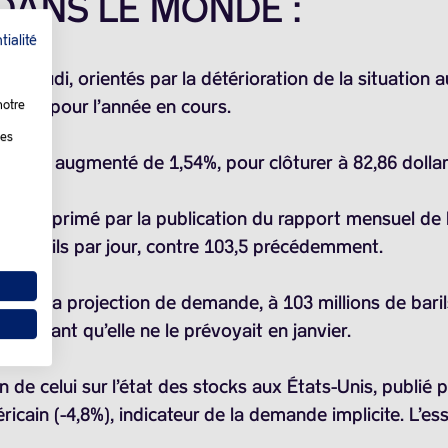
 DANS LE MONDE :
tialité
ur, jeudi, orientés par la détérioration de la situation 
ande pour l’année en cours.
notre
les
n avril a augmenté de 1,54%, pour clôturer à
82,86 dolla
ir, déprimé par la publication du rapport mensuel de l
de barils
par jour, contre 103,5 précédemment.
difié sa projection de demande, à
103 millions de baril
important qu’elle ne le prévoyait en janvier.
 de celui sur l’état des stocks aux États-Unis, publié 
ricain (-4,8%), indicateur de la demande implicite. L’e