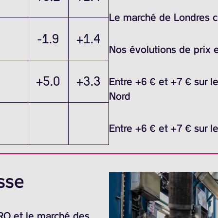
Le marché de Londres ce 
-1.9
+1.4
Nos évolutions de prix 
+5.0
+3.3
Entre +6 € et +7 € sur l
Nord
Entre +6 € et +7 € sur l
sse
ARO et le marché des