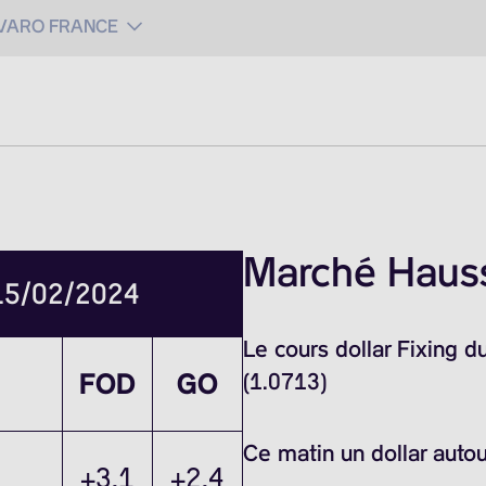
 VARO FRANCE
Marché Haussi
 15/02/2024
Le cours dollar Fixing 
FOD
GO
(1.0713)
Ce matin un dollar auto
+3.1
+2.4