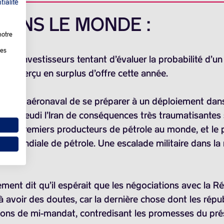
tialité
 DANS LE MONDE :
notre
les
, les investisseurs tentant d’évaluer la probabilité d’
jours perçu en surplus d’offre cette année.
upe aéronaval de se préparer à un déploiement dans l
cé jeudi l’Iran de conséquences très traumatisantes s
s dix premiers producteurs de pétrole au monde, et le 
ion mondiale de pétrole. Une escalade militaire dans 
ment dit qu’il espérait que les négociations avec la Ré
avoir des doutes, car la dernière chose dont les répub
tions de mi-mandat, contredisant les promesses du pré