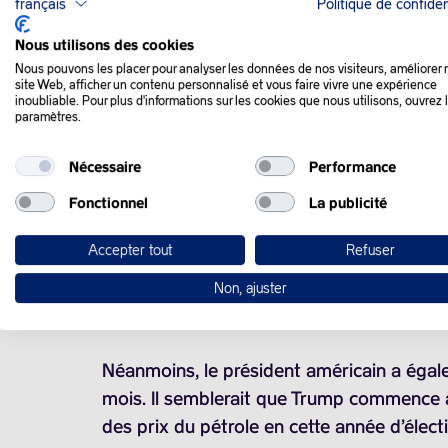
français
Politique de confiden
QUE SE PASSE-T-IL
Nous utilisons des cookies
Nous pouvons les placer pour analyser les données de nos visiteurs, améliorer 
site Web, afficher un contenu personnalisé et vous faire vivre une expérience
inoubliable. Pour plus d'informations sur les cookies que nous utilisons, ouvrez 
Les cours du pétrole sont atones vendredi
paramètres.
les Etats-Unis et l’Iran, sur un marché tou
Nécessaire
Performance
Le Pentagone a ordonné à un deuxième gro
Fonctionnel
La publicité
médias américains, et Donald Trump a mena
Accepter tout
Refuser
programme nucléaire. Or l’Iran est l’un de
lequel transite près de 20% de la product
Non, ajuster
des cours.
Néanmoins, le président américain a égale
mois. Il semblerait que Trump commence à 
des prix du pétrole en cette année d’élec