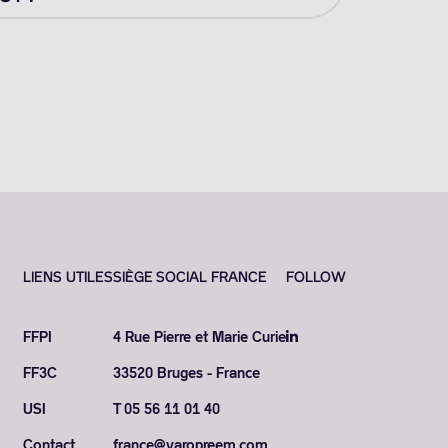
LIENS UTILES
SIÈGE SOCIAL FRANCE
FOLLOW
FFPI
4 Rue Pierre et Marie Curie
FF3C
33520 Bruges - France
USI
T 05 56 11 01 40
Contact
france@varopreem.com