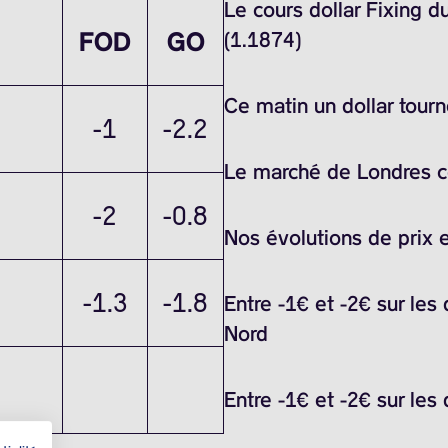
Le cours dollar Fixing 
FOD
GO
(1.1874)
Ce matin un dollar tour
-1
-2.2
Le marché de Londres ce
-2
-0.8
Nos évolutions de prix 
-1.3
-1.8
Entre -1€ et -2€ sur les
Nord
Entre -1€ et -2€ sur les