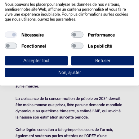
Nous pouvons les placer pour analyser les données de nos visiteurs,
améliorer notre site Web, afficher un contenu personnalisé et vous faire
vivre une expérience inoubliable. Pour plus d'informations sur les cookies
que nous utilisons, ouvrez les paramètres.
QUE SE PASSE-T-IL
Nécessaire
Performance
DANS LE MONDE :
Fonctionnel
La publicité
Accepter tout
Refuser
Les cours du pétrole ont bondi mercredi, propulsés par la
révision à la hausse par l’Agence internationale de l’énergie de
Non, ajuster
la demande au quatrième trimestre 2024, et alors que les
sanctions américaines contre la Russie se font toujours sentir
sur le marché.
La croissance de la consommation de pétrole en 2024 devrait
être moins morose que prévu, tirée par une demande mondiale
dynamique au quatrième trimestre, a estimé l’AIE, qui revoit à
la hausse son estimation sur cette période.
Cette légère correction a fait grimper les cours de l’or noir,
également soutenus par les attentes de l’OPEP d’une