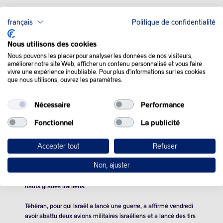
français
Politique de confidentialité
Nous utilisons des cookies
Nous pouvons les placer pour analyser les données de nos visiteurs,
QUE SE PASSE-T-IL
améliorer notre site Web, afficher un contenu personnalisé et vous faire
vivre une expérience inoubliable. Pour plus d'informations sur les cookies
DANS LE MONDE :
que nous utilisons, ouvrez les paramètres.
Nécessaire
Performance
Les cours du pétrole ont bondi vendredi en réaction à
l’escalade au Moyen-Orient entre Israël et l’Iran, les opérateurs
Fonctionnel
La publicité
craignant des perturbations de la production et de
l’acheminement de l’or noir.
Accepter tout
Refuser
L’armée israélienne a affirmé vendredi poursuivre ses frappes
Non, ajuster
sur l’Iran à pleine force après l’attaque massive lancée contre
des sites militaires et nucléaires Iraniens qui a tué les plus
hauts gradés Iraniens.
Téhéran, pour qui Israël a lancé une guerre, a affirmé vendredi
avoir abattu deux avions militaires israéliens et a lancé des tirs