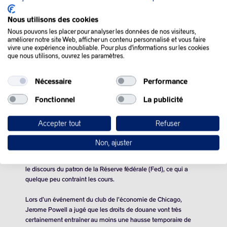
Nous utilisons des cookies
Nous pouvons les placer pour analyser les données de nos visiteurs,
améliorer notre site Web, afficher un contenu personnalisé et vous faire
QUE SE PASSE-T-IL
vivre une expérience inoubliable. Pour plus d'informations sur les cookies
que nous utilisons, ouvrez les paramètres.
DANS LE MONDE :
Nécessaire
Performance
Les cours de l’or noir ont avancé mercredi, portés par les signes
Fonctionnel
La publicité
d’ouverture de Pékin concernant des négociations avec les
Etats-Unis sur les droits de douane, marquant toutefois le pas
Accepter tout
Refuser
en fin de séance face aux commentaires du patron de la
banque centrale américaine (Fed).
Non, ajuster
En fin de séance, les opérateurs ont accueilli avec pessimisme
le discours du patron de la Réserve fédérale (Fed), ce qui a
quelque peu contraint les cours.
Lors d’un événement du club de l’économie de Chicago,
Jerome Powell a jugé que les droits de douane vont très
certainement entraîner au moins une hausse temporaire de