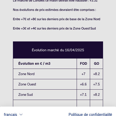
Le marché de Londres ce matin devrait être haussier : +3.32
Nos évolutions de prix estimées devraient être comprises :
Entre +7€ et +8€ sur les derniers prix de base de la Zone Nord
Entre +3€ et +4€ sur les derniers prix de la Zone Ouest Sud
Évolution marché du 16/04/2025
Évolution en € / m3
FOD
GO
Zone Nord
+7
+8.2
Zone Ouest
+6.6
+7.5
Zone Sud
+7.1
+8.2
français
Politique de confidentialité