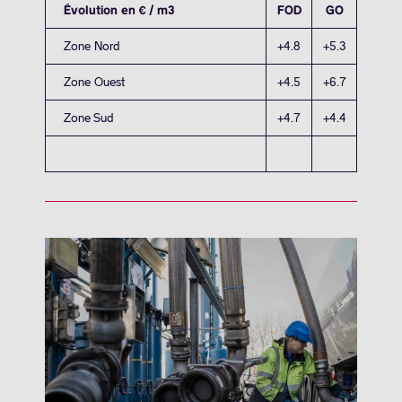
Évolution en € / m3
FOD
GO
Zone Nord
+4.8
+5.3
Zone Ouest
+4.5
+6.7
Zone Sud
+4.7
+4.4