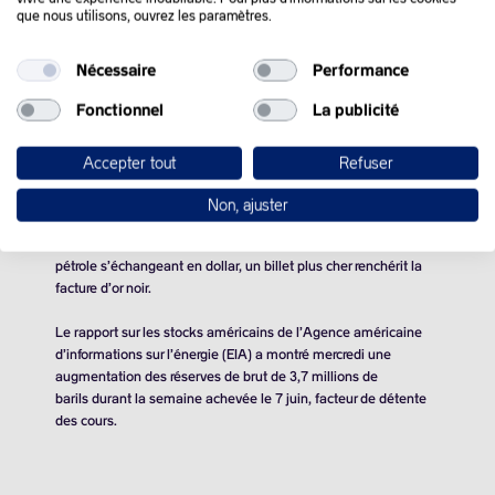
QUE SE PASSE-T-IL
que nous utilisons, ouvrez les paramètres.
DANS LE MONDE :
Nécessaire
Performance
Fonctionnel
La publicité
Les prix du pétrole ont hésité vendredi pour terminer en léger
repli, cherchant des signes favorables du côté de la demande
et attendant des clarifications sur la trajectoire de l’inflation
Accepter tout
Refuser
américaine, donc de la Fed et des taux.
Non, ajuster
La force du dollar, qui a encore pris 0,31% par rapport à l’euro
vendredi vers 20H00 GMT, était défavorable au cour du brut. Le
pétrole s’échangeant en dollar, un billet plus cher renchérit la
facture d’or noir.
Le rapport sur les stocks américains de l’Agence américaine
d’informations sur l’énergie (EIA) a montré mercredi une
augmentation des réserves de brut de
3,7 millions de
barils
durant la semaine achevée le 7 juin, facteur de détente
des cours.