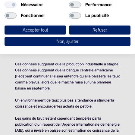
(EIA).
Nécessaire
Performance
Fonctionnel
La publicité
En outre, les différents indicateurs publiés jeudi ont dressé un
tableau mitigé de l’économie américaine. Les demandes
hebdomadaires d’allocations chômage ont reculé, montrant
Accepter tout
Refuser
que le marché de l’emploi est encore tendu. Et si les prix à
l’importation ont fortement grimpé (+0,9% en avril), la
Non, ajuster
surchauffe a été compensée par une production industrielle en
petite forme, qui a stagné le mois dernier.
Ces données suggèrent que la production industrielle a stagné.
Ces données suggèrent que la banque centrale américaine
(Fed) peut continuer à laisser entendre qu’elle baissera les taux
comme prévus, alors que le marché mise sur une première
baisse en septembre.
Un environnement de taux plus bas a tendance à stimuler la
croissance et encourager les achats de pétrole.
Les gains du brut restent cependant tempérés par la
publication d’un rapport de l’Agence internationale de l’énergie
(AIE), qui a révisé en baisse son estimation de croissance de la