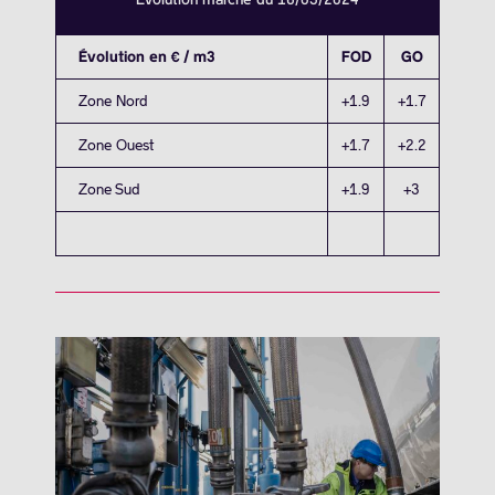
Évolution en € / m3
FOD
GO
Zone Nord
+1.9
+1.7
Zone Ouest
+1.7
+2.2
Zone Sud
+1.9
+3