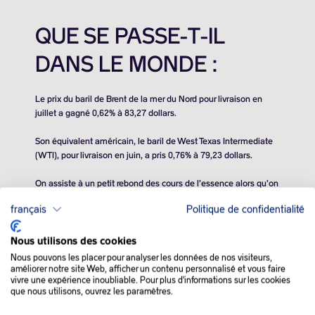
QUE SE PASSE-T-IL
DANS LE MONDE :
Le prix du baril de Brent de la mer du Nord pour livraison en
juillet a gagné 0,62% à
83,27 dollars
.
Son équivalent américain, le baril de West Texas Intermediate
(WTI), pour livraison en juin, a pris 0,76% à
79,23 dollars
.
On assiste à un petit rebond des cours de l’essence alors qu’on
s’attend à davantage de demande dans les semaines qui
français
Politique de confidentialité
viennent, avec notamment l’arrivée toute proche du long
week-end de Memorial Day la semaine prochaine qui marque
la saison des déplacements aux Etats-Unis.
Nous utilisons des cookies
Nous pouvons les placer pour analyser les données de nos visiteurs,
L’élan des cours a aussi été porté par la réduction des réserves
améliorer notre site Web, afficher un contenu personnalisé et vous faire
vivre une expérience inoubliable. Pour plus d'informations sur les cookies
américaines annoncée mercredi, les stocks de brut ayant
que nous utilisons, ouvrez les paramètres.
diminué de
2,5 millions de barils
lors de la semaine achevée le
10 mai, selon l’Agence américaine d’information sur l’énergie