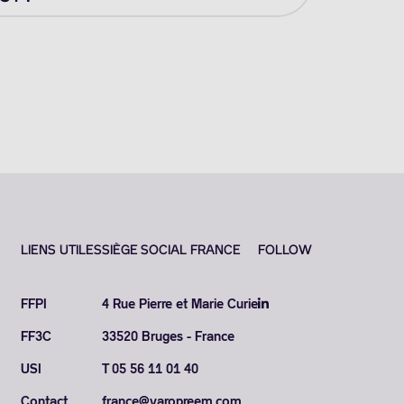
LIENS UTILES
SIÈGE SOCIAL FRANCE
FOLLOW
FFPI
4 Rue Pierre et Marie Curie
FF3C
33520 Bruges - France
USI
T 05 56 11 01 40
Contact
france@varopreem.com