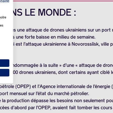
tialité
 DANS LE MONDE :
notre
les
 après une attaque de drones ukrainiens sur un port rus
e après une forte baisse en milieu de semaine.
rd’hui est l’attaque ukrainienne à Novorossiïsk, ville p
 a été endommagée à la suite » d’une « attaque de drone
s de 200 drones ukrainiens, dont certains ayant ciblé l
étrole (OPEP) et l’Agence internationale de l’énergie (
port mensuel sur l’état du marché pétrolier.
 la production dépasse les besoins non seulement pou
cées d’abord par l’OPEP, avaient fait tomber les cours