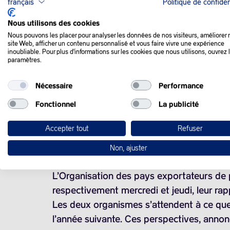
français
Politique de confiden
QUE SE PASSE-T-IL
Nous utilisons des cookies
Nous pouvons les placer pour analyser les données de nos visiteurs, améliorer 
site Web, afficher un contenu personnalisé et vous faire vivre une expérience
inoubliable. Pour plus d'informations sur les cookies que nous utilisons, ouvrez 
Les prix du pétrole ont augmenté vendredi,
paramètres.
les cours une prime de risque géopolitiqu
Nécessaire
Performance
Le principal événement sur le marché aujou
dans la région de Krasnodar.
Fonctionnel
La publicité
Accepter tout
Refuser
Dans la nuit, une raffinerie de pétrole (y)
Moscou affirme en retour avoir détruit plu
Non, ajuster
L’Organisation des pays exportateurs de p
respectivement mercredi et jeudi, leur rap
Les deux organismes s’attendent à ce que
l’année suivante. Ces perspectives, annon