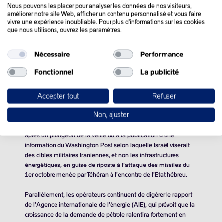
Nous pouvons les placer pour analyser les données de nos visiteurs,
améliorer notre site Web, afficher un contenu personnalisé et vous faire
vivre une expérience inoubliable. Pour plus d'informations sur les cookies
QUE SE PASSE-T-IL
que nous utilisons, ouvrez les paramètres.
DANS LE MONDE :
Nécessaire
Performance
Fonctionnel
La publicité
Les cours du pétrole se sont légèrement repliés, les opérateurs
relativisant une riposte d’Israël sur les infrastructures
Accepter tout
Refuser
énergétiques iraniennes, tout en continuant de digérer des
informations sur la faible demande mondiale.
Non, ajuster
Les cours de l’or noir se sont quelque peu stabilisés mercredi,
après un plongeon de la veille dû à la publication d’une
information du Washington Post selon laquelle Israël viserait
des cibles militaires Iraniennes, et non les infrastructures
énergétiques, en guise de riposte à l’attaque des missiles du
1er octobre menée par Téhéran à l’encontre de l’Etat hébreu.
Parallèlement, les opérateurs continuent de digérer le rapport
de l’Agence internationale de l’énergie (AIE), qui prévoit que la
croissance de la demande de pétrole ralentira fortement en