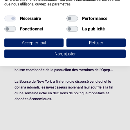
que nous utilisons, ouvrez les paramètres.
QUE SE PASSE-T-IL
Nécessaire
Performance
DANS LE MONDE :
Fonctionnel
La publicité
Les prix du pétrole ont terminé en très léger repli vendredi,
Accepter tout
Refuser
après une semaine très volatile pour les cours.
Non, ajuster
Le marché pétrolier remonte lundi après avoir touché la
semaine dernière un creux de cinq mois lié aux doutes sur une
baisse coordonnée de la production des membres de l’Opep+.
La Bourse de New York a fini en ordre dispersé vendredi et le
dollar a rebondi, les investisseurs reprenant leur souffle à la fin
d’une semaine riche en décisions de politique monétaire et
données économiques.