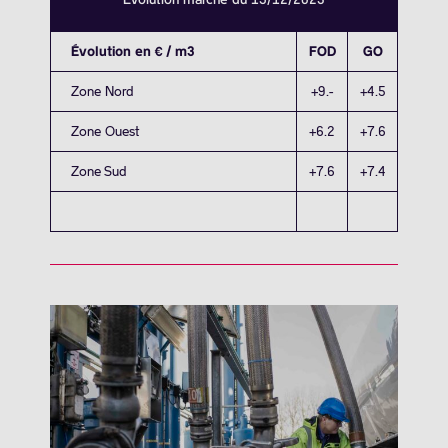
Évolution en € / m3
FOD
GO
Zone Nord
+9.-
+4.5
Zone Ouest
+6.2
+7.6
Zone Sud
+7.6
+7.4