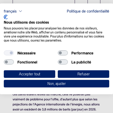
français
Politique de confidentialité
Nous utilisons des cookies
Nous pouvons les placer pour analyser les données de nos visiteurs,
améliorer notre site Web, afficher un contenu personnalisé et vous faire
vivre une expérience inoubliable. Pour plus d'informations sur les cookies
QUE SE PASSE-T-IL
que nous utilisons, ouvrez les paramètres.
DANS LE MONDE :
Nécessaire
Performance
Fonctionnel
La publicité
Les cours du brut ont gagné du terrain mercredi, poussés par
l’annonce de Donald Trump d’un « blocus total » contre les
Accepter tout
Refuser
pétroliers sous sanctions se rendant ou partant du Venezuela.
Non, ajuster
Les opérateurs réalisent aussi que les Vénézuéliens ne
produisent qu’environ
900.000 barils
de pétrole brut par jour. Si
ces barils étaient retirés du marché, cela ne poserait pas
vraiment de problème pour l’offre, d’autant plus que selon les
projections de l’Agence internationale de l’énergie, nous allons
avoir un excédent de
3,8 millions de barils
(par jour) en 2026.