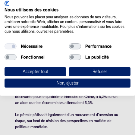
Nous utilisons des cookies
QUE SE PASSE-T-IL
Nous pouvons les placer pour analyser les données de nos visiteurs,
améliorer notre site Web, afficher un contenu personnalisé et vous faire
DANS LE MONDE :
vivre une expérience inoubliable. Pour plus d'informations sur les cookies
que nous utilisons, ouvrez les paramètres.
Les cours du pétrole ont terminé en ordre dispersé, mercredi,
Nécessaire
Performance
les prévisions enthousiastes de l’OPEP ayant limité l’inquiétude
liée à la demande d’or noir.
Fonctionnel
La publicité
Les deux variétés de référence du marché ont longtemps
Accepter tout
Refuser
évolué nettement dans le rouge, lâchant jusqu’à 2,28%, avant
que les cours ne se redressent.
Non, ajuster
Le fléchissement initial était dû à une estimation de croissance
décevante pour le quatrième trimestre en Chine, à 5,2% sur un
an alors que les économistes attendaient 5,3%.
Le pétrole pâtissait également d’un mouvement d’aversion au
risque, sur fond de révision des perspectives en matière de
politique monétaire.