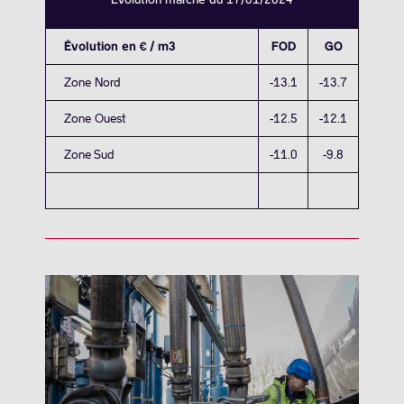
Évolution en € / m3
FOD
GO
Zone Nord
-13.1
-13.7
Zone Ouest
-12.5
-12.1
Zone Sud
-11.0
-9.8