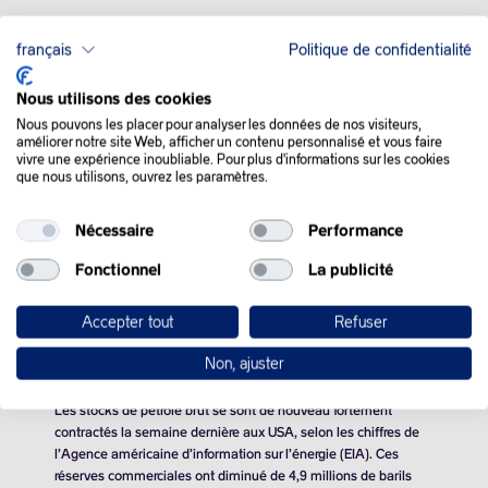
français
Politique de confidentialité
QUE SE PASSE-T-IL
Nous utilisons des cookies
Nous pouvons les placer pour analyser les données de nos visiteurs,
DANS LE MONDE :
améliorer notre site Web, afficher un contenu personnalisé et vous faire
vivre une expérience inoubliable. Pour plus d'informations sur les cookies
que nous utilisons, ouvrez les paramètres.
Les prix du pétrole ont nettement augmenté mercredi après la
publication des stocks hebdomadaires américains de brut qui
Nécessaire
Performance
ont décru pour la troisième semaine d’affilée. Les cours de l’or
noir ont aussi été propulsés par un dollar plus faible.
Fonctionnel
La publicité
Le prix du baril de Brent de la mer du Nord pour livraison en
Accepter tout
Refuser
septembre a gagné 1.61% à 85.08 dollars. Son équivalent
américain, le baril de West Texas Intermediaite (WTI) pour
Non, ajuster
livraison en août a bondi de 2.58% à 82.85.
Les stocks de pétrole brut se sont de nouveau fortement
contractés la semaine dernière aux USA, selon les chiffres de
l’Agence américaine d’information sur l’énergie (EIA). Ces
réserves commerciales ont diminué de
4,9 millions de barils