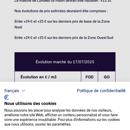
Le marché de Londres ce matin devrait être haussier : +13.32
Nos évolutions de prix estimées devraient être comprises :
Entre +24 € et +25 € sur les derniers prix de base de la Zone
Nord
Entre +24 € et +25 € sur les derniers prix de la Zone Ouest Sud
Évolution marché du 17/07/2025
Évolution en € / m3
FOD
GO
Zone Nord
+17.2
+16.3
français
Politique de confidentialité
Zone Ouest
+14.9
+15.3
Nous utilisons des cookies
Nous pouvons les placer pour analyser les données de nos visiteurs,
Zone Sud
+14.9
+15.6
améliorer notre site Web, afficher un contenu personnalisé et vous faire
vivre une expérience inoubliable. Pour plus d'informations sur les cookies
que nous utilisons, ouvrez les paramètres.