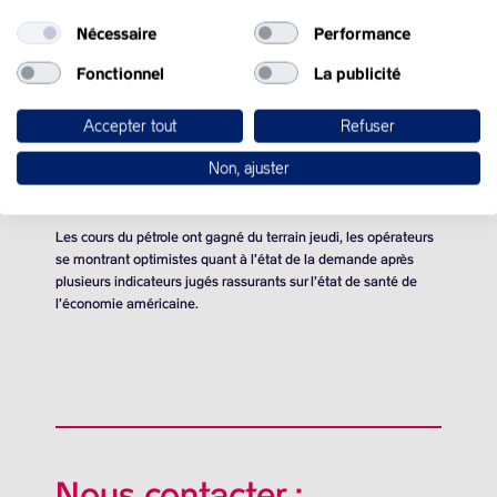
Nécessaire
Performance
Fonctionnel
La publicité
Accepter tout
Refuser
QUE SE PASSE-T-IL
Non, ajuster
DANS LE MONDE :
Les cours du pétrole ont gagné du terrain jeudi, les opérateurs
se montrant optimistes quant à l’état de la demande après
plusieurs indicateurs jugés rassurants sur l’état de santé de
l’économie américaine.
Nous contacter :