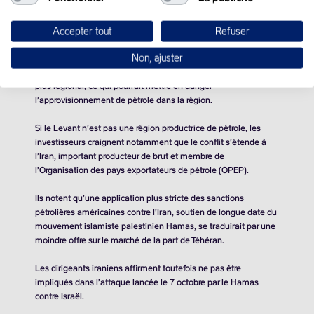
La prime de risque géopolitique monte car la situation au
Proche-Orient évolue minute par minute.
Accepter tout
Refuser
Non, ajuster
La frappe sur l’hôpital de Gaza est typiquement le type d’action
qui augmente les risques de rendre ce conflit potentiellement
plus régional, ce qui pourrait mettre en danger
l’approvisionnement de pétrole dans la région.
Si le Levant n’est pas une région productrice de pétrole, les
investisseurs craignent notamment que le conflit s’étende à
l’Iran, important producteur de brut et membre de
l’Organisation des pays exportateurs de pétrole (OPEP).
Ils notent qu’une application plus stricte des sanctions
pétrolières américaines contre l’Iran, soutien de longue date du
mouvement islamiste palestinien Hamas, se traduirait par une
moindre offre sur le marché de la part de Téhéran.
Les dirigeants iraniens affirment toutefois ne pas être
impliqués dans l’attaque lancée le 7 octobre par le Hamas
contre Israël.