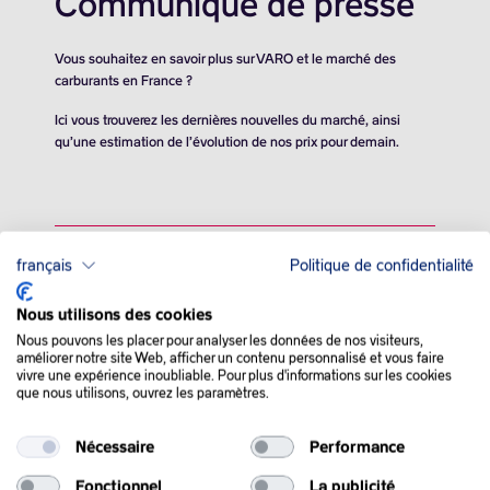
Communiqué de presse
Vous souhaitez en savoir plus sur VARO et le marché des
carburants en France ?
Ici vous trouverez les dernières nouvelles du marché, ainsi
qu’une estimation de l’évolution de nos prix pour demain.
français
Politique de confidentialité
Nous utilisons des cookies
QUE SE PASSE-T-IL
Nous pouvons les placer pour analyser les données de nos visiteurs,
améliorer notre site Web, afficher un contenu personnalisé et vous faire
DANS LE MONDE :
vivre une expérience inoubliable. Pour plus d'informations sur les cookies
que nous utilisons, ouvrez les paramètres.
Le pétrole a clos en légère hausse mardi, soutenu par les
Nécessaire
Performance
craintes d’une expansion du conflit entre Israël et le Hamas
après un tir meurtrier sur un hôpital à Gaza.
Fonctionnel
La publicité