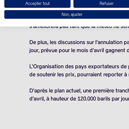
Accepter tout
Refuser
Parmi les autres facteurs tirants les cours
Non, ajuster
quotidiens dans le Dakota du Nord, aux Et
s’améliorera pas tant que la météo ne ser
De plus, les discussions sur l’annulation
jour, prévue pour le mois d’avril gagnent d
L’Organisation des pays exportateurs de pé
de soutenir les prix, pourraient reporter à
D’après le plan actuel, une première tranc
d’avril, à hauteur de
120.000 barils
par jou