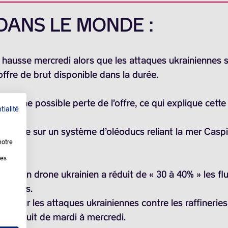
 DANS LE MONDE :
e hausse mercredi alors que les attaques ukrainiennes s
offre de brut disponible dans la durée.
evoir une possible perte de l’offre, ce qui explique cet
tialité
Ukraine sur un système d’oléoducs reliant la mer Caspie
notre
les
par un drone ukrainien a réduit de « 30 à 40% » les fl
rs mois.
ée sur les attaques ukrainiennes contre les raffineries 
 la nuit de mardi à mercredi.