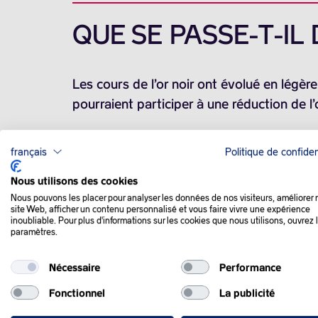
QUE SE PASSE-T-IL
Les cours de l’or noir ont évolué en légèr
pourraient participer à une réduction de l’
Il y a plusieurs éléments qui laissent entr
français
Politique de confiden
Nous utilisons des cookies
D’importants dégâts ont été causés par l’
Nous pouvons les placer pour analyser les données de nos visiteurs, améliorer 
Russie.
site Web, afficher un contenu personnalisé et vous faire vivre une expérience
inoubliable. Pour plus d'informations sur les cookies que nous utilisons, ouvrez 
paramètres.
L’attaque d’une station de pompage russe 
les réparations pourraient prendre plusieu
Nécessaire
Performance
L’attention du marché s’est également port
Fonctionnel
La publicité
Samara ayant notamment été touchée dans