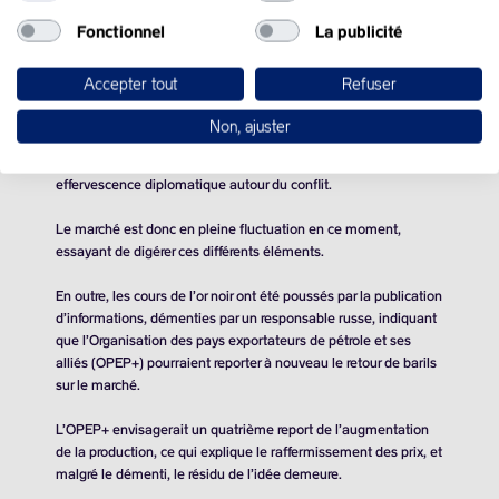
Les dégâts risquent d’entraîner une baisse d’environ 30% du
Fonctionnel
La publicité
volume de pétrole pompé en provenance du Kazakhstan
pendant environ deux mois, a annoncé mardi l’opérateur russe
Accepter tout
Refuser
de l’oléoduc.
Non, ajuster
Cette nouvelle frappe, en réplique à celles menées par la
Russie depuis trois ans en Ukraine, intervient en pleine
effervescence diplomatique autour du conflit.
Le marché est donc en pleine fluctuation en ce moment,
essayant de digérer ces différents éléments.
En outre, les cours de l’or noir ont été poussés par la publication
d’informations, démenties par un responsable russe, indiquant
que l’Organisation des pays exportateurs de pétrole et ses
alliés (OPEP+) pourraient reporter à nouveau le retour de barils
sur le marché.
L’OPEP+ envisagerait un quatrième report de l’augmentation
de la production, ce qui explique le raffermissement des prix, et
malgré le démenti, le résidu de l’idée demeure.