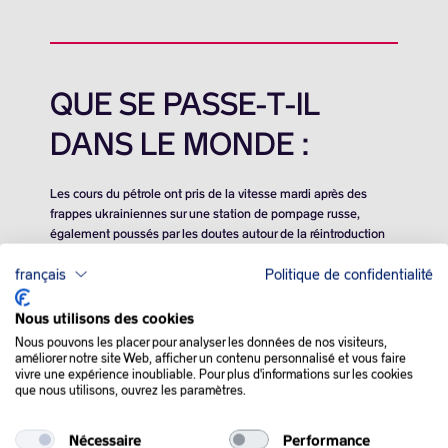
QUE SE PASSE-T-IL
DANS LE MONDE :
Les cours du pétrole ont pris de la vitesse mardi après des
frappes ukrainiennes sur une station de pompage russe,
également poussés par les doutes autour de la réintroduction
de barils sur le marché par l’Opep+.
français
Politique de confidentialité
Le marché reste préoccupé par la situation entre la Russie et
l’Ukraine, et notamment par les attaques de l’Ukraine contre
Nous utilisons des cookies
les infrastructures russes.
Nous pouvons les placer pour analyser les données de nos visiteurs,
améliorer notre site Web, afficher un contenu personnalisé et vous faire
L’Ukraine a frappé avec des drones un oléoduc reliant la mer
vivre une expérience inoubliable. Pour plus d'informations sur les cookies
que nous utilisons, ouvrez les paramètres.
Caspienne à la mer Noire via le sud de la Russie, provoquant
l’arrêt d’une importante station de pompage, a annoncé lundi
la compagnie exploitante.
Nécessaire
Performance